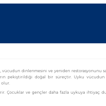
, vücudun dinlenmesini ve yeniden restorasyonunu sa
ın pekiştirildiği doğal bir süreçtir. Uyku vücudun s
 olur.
terir. Çocuklar ve gençler daha fazla uykuya ihtiyaç 