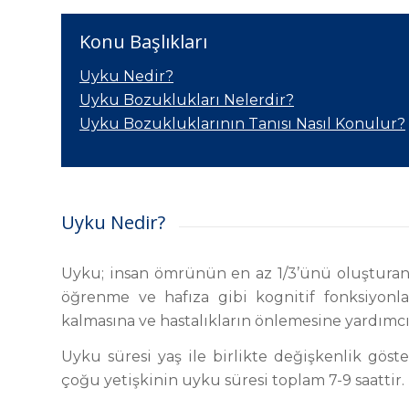
Konu Başlıkları
Uyku Nedir?
Uyku Bozuklukları Nelerdir?
Uyku Bozukluklarının Tanısı Nasıl Konulur?
Uyku Nedir?
Uyku; insan ömrünün en az 1/3’ünü oluşturan
öğrenme ve hafıza gibi kognitif fonksiyonlar
kalmasına ve hastalıkların önlemesine yardımcı
Uyku süresi yaş ile birlikte değişkenlik gös
çoğu yetişkinin uyku süresi toplam 7-9 saattir.