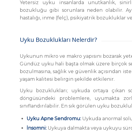
Yetersiz uyku insanlarda unutkanlık, sinir
bozukluğu gibi sorunlara neden olabilir. Ay
hastalığı, inme (felç), psikiyatrik bozukluklar ve
Uyku Bozuklukları Nelerdir?
Uykunun mikro ve makro yapısını bozarak yete
Gündüz uyku hali başta olmak üzere birçok semp
bozulmasına, sağlık ve güvenlik açısından is
yaşam kalitesi belirgin şekilde etkilenir.
Uyku bozuklukları; uykuda ortaya çıkan so
döngüsündeki problemlere, uyumakta zor
sınıflandırılabilir. En sık görülen uyku bozukluk
Uyku Apne Sendromu:
Uykuda anormal solu
İnsomni:
Uykuya dalmakta veya uykuyu sü