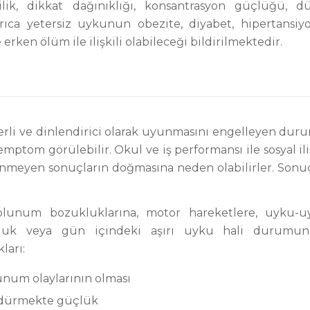
lilik, dikkat dağınıklığı, konsantrasyon güçlüğü, 
rıca yetersiz uykunun obezite, diyabet, hipertansiyo
 erken ölüm ile ilişkili olabileceği bildirilmektedir.
rli ve dinlendirici olarak uyunmasını engelleyen duru
tom görülebilir. Okul ve iş performansı ile sosyal ili
tenmeyen sonuçların doğmasına neden olabilirler. Sonu
lunum bozukluklarına, motor hareketlere, uyku-uy
luk veya gün içindeki aşırı uyku hali durumu
ları:
num olaylarının olması
rdürmekte güçlük