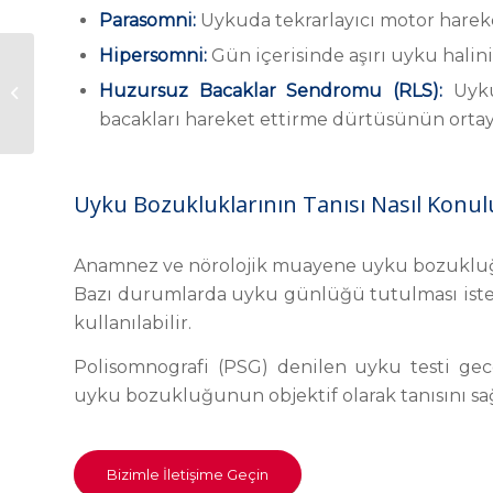
Parasomni:
Uykuda tekrarlayıcı motor hareke
Hipersomni:
Gün içerisinde aşırı uyku halin
Huzursuz Bacaklar Sendromu (RLS):
Uykuy
Lewy Cisimcikli Demans
bacakları hareket ettirme dürtüsünün orta
Uyku Bozukluklarının Tanısı Nasıl Konul
Anamnez ve nörolojik muayene uyku bozukluğu
Bazı durumlarda uyku günlüğü tutulması isteneb
kullanılabilir.
Polisomnografi (PSG) denilen uyku testi gec
uyku bozukluğunun objektif olarak tanısını sağ
Bizimle İletişime Geçin