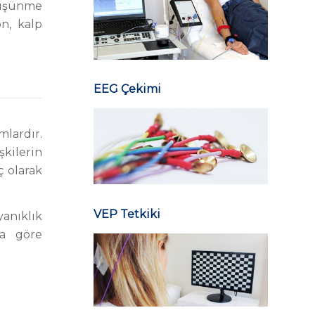
düşünme
n, kalp
EEG Çekimi
mlardır.
şkilerin
ç olarak
VEP Tetkiki
anıklık
na göre