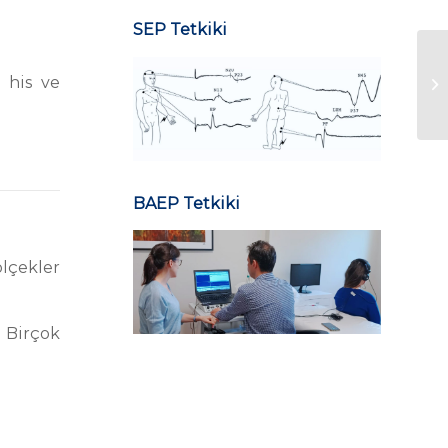
SEP Tetkiki
 his ve
Ep
BAEP Tetkiki
ölçekler
 Birçok