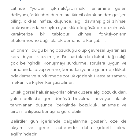
Latince “yoldan çıkmak/çıldırmak” anlamına gelen
deliryum, farklı tıbbi durumlara ikincil olarak aniden gelişen
bilinç, dikkat, hafıza, düşünce, algı, davranış gibi zihinsel
fonksiyonlarda ve uyku uyanıklık döngüsünde bozulmayla
karakterize bir tablodur. Zihinsel fonksiyonların
etkilenmesine bağlı olarak demans ile karışabilir.
En önemli bulgu bilinç bozukluğu olup çevresel uyaranlara
karşı duyarlılık azalmıştır. Bu hastalarda dikkat dağınıklığı
çok belirgindir. Konuşmayı sürdürme, sorulara uygun ve
zamanında cevap verme, komutları yerine getirme, dikkati
odaklama ve sürdürmede zorluk gözlenir. Hastalar zamanı,
mekanı ve kişileri karıştırabilirler.
En sık görsel halüsinasyonlar olmak üzere algı bozuklukları,
yakın bellekte geri dönüşlü bozulma, hezeyan olarak
tanımlanan düşünce içeriğinde bozukluk, anlamsız ve
birbiri ile ilişkisiz konuşma görülebilir.
Belirtiler gün içerisinde dalgalanma gösterir, özellikle
akşam ve gece saatlerinde daha şiddetli olma
eğilimindedir.