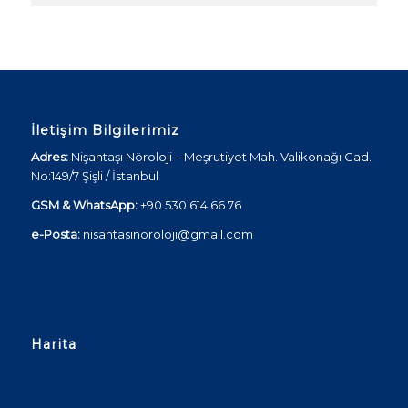
İletişim Bilgilerimiz
Adres:
Nişantaşı Nöroloji – Meşrutiyet Mah. Valikonağı Cad.
No:149/7 Şişli / İstanbul
GSM & WhatsApp:
+90 530 614 66 76
e-Posta:
nisantasinoroloji@gmail.com
Harita